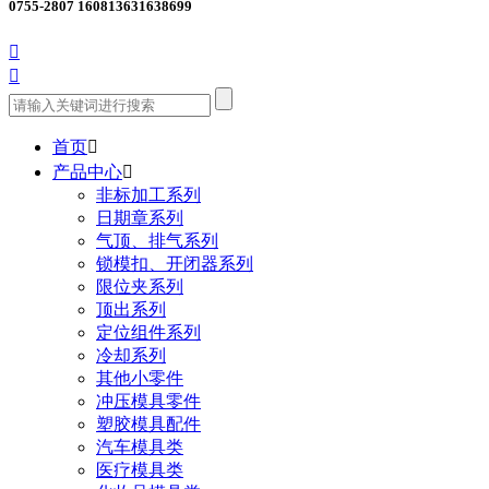
0755-2807 1608
13631638699


首页

产品中心

非标加工系列
日期章系列
气顶、排气系列
锁模扣、开闭器系列
限位夹系列
顶出系列
定位组件系列
冷却系列
其他小零件
冲压模具零件
塑胶模具配件
汽车模具类
医疗模具类