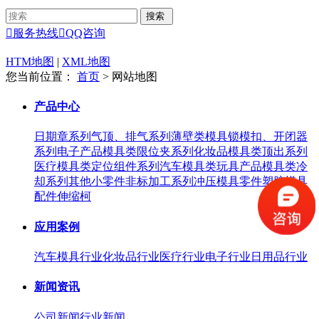

服务热线

QQ咨询
HTM地图
|
XML地图
您当前位置：
首页
> 网站地图
产品中心
日期章系列
气顶、排气系列
薄壁类模具
锁模扣、开闭器
系列
电子产品模具类
限位夹系列
化妆品模具类
顶出系列
医疗模具类
定位组件系列
汽车模具类
玩具产品模具类
冷
却系列
其他小零件
非标加工系列
冲压模具零件
塑胶模具
配件
伸缩柯
应用案例
汽车模具行业
化妆品行业
医疗行业
电子行业
日用品行业
新闻资讯
公司新闻
行业新闻