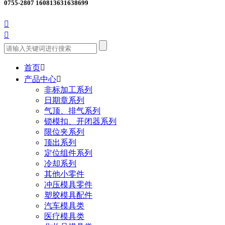
0755-2807 1608
13631638699


首页

产品中心

非标加工系列
日期章系列
气顶、排气系列
锁模扣、开闭器系列
限位夹系列
顶出系列
定位组件系列
冷却系列
其他小零件
冲压模具零件
塑胶模具配件
汽车模具类
医疗模具类