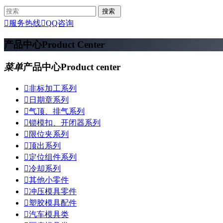

服务热线

QQ咨询
产品中心
Product Center
菜单
产品中心
Product center

非标加工系列

日期章系列

气顶、排气系列

锁模扣、开闭器系列

限位夹系列

顶出系列

定位组件系列

冷却系列

其他小零件

冲压模具零件

塑胶模具配件

汽车模具类