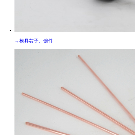
→
模具芯子、镶件